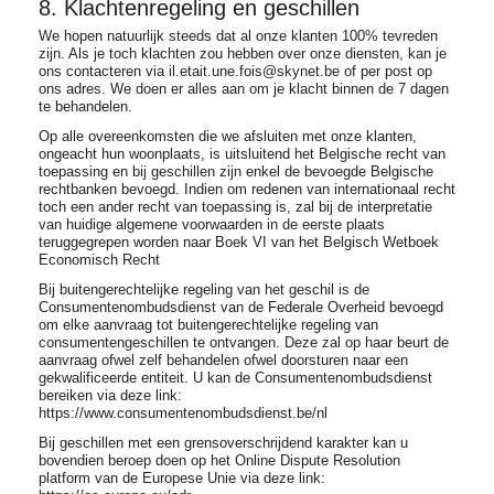
8. Klachtenregeling en geschillen
We hopen natuurlijk steeds dat al onze klanten 100% tevreden
zijn. Als je toch klachten zou hebben over onze diensten, kan je
ons contacteren via il.etait.une.fois@skynet.be of per post op
ons adres. We doen er alles aan om je klacht binnen de 7 dagen
te behandelen.
Op alle overeenkomsten die we afsluiten met onze klanten,
ongeacht hun woonplaats, is uitsluitend het Belgische recht van
toepassing en bij geschillen zijn enkel de bevoegde Belgische
rechtbanken bevoegd. Indien om redenen van internationaal recht
toch een ander recht van toepassing is, zal bij de interpretatie
van huidige algemene voorwaarden in de eerste plaats
teruggegrepen worden naar Boek VI van het Belgisch Wetboek
Economisch Recht
Bij buitengerechtelijke regeling van het geschil is de
Consumentenombudsdienst van de Federale Overheid bevoegd
om elke aanvraag tot buitengerechtelijke regeling van
consumentengeschillen te ontvangen. Deze zal op haar beurt de
aanvraag ofwel zelf behandelen ofwel doorsturen naar een
gekwalificeerde entiteit. U kan de Consumentenombudsdienst
bereiken via deze link:
https://www.consumentenombudsdienst.be/nl
Bij geschillen met een grensoverschrijdend karakter kan u
bovendien beroep doen op het Online Dispute Resolution
platform van de Europese Unie via deze link: