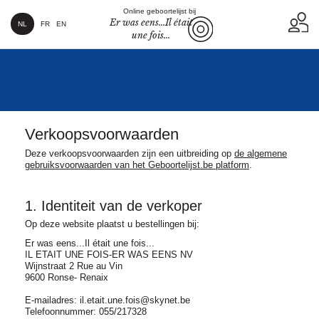
Online geboortelijst bij
Er was eens...Il était
NL
FR
EN
une fois...
Verkoopsvoorwaarden
Deze verkoopsvoorwaarden zijn een uitbreiding op
de algemene
gebruiksvoorwaarden van het Geboortelijst.be platform
.
1. Identiteit van de verkoper
Op deze website plaatst u bestellingen bij:
Er was eens...Il était une fois...
IL ETAIT UNE FOIS-ER WAS EENS NV
Wijnstraat 2 Rue au Vin
9600 Ronse- Renaix
E-mailadres: il.etait.une.fois@skynet.be
Telefoonnummer: 055/217328