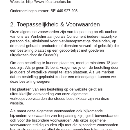
Website: http://www.ilétaitunefois.be
Ondernemingsnummer: BE 446.927.203
2. Toepasselijkheid & Voorwaarden
Onze algemene voorwaarden zijn van toepassing op elk aanbod
van ons als Winkelier aan jou als Consument (iedere natuurlijke
persoon die, uitsluitend voor niet-beroepsmatige doeleinden, op
de markt gebracht producten of diensten verwerft of gebruikt) die
een bestelling plaatst op een geboortelijst met goederen
uitgekozen door de Ouder(s).
Om een bestelling te kunnen plaatsen, moet je minstens 18 jaar
oud zijn. Als je geen 18 bent, vragen we je om de bestelling door
je ouders of wettelijke voogd te laten plaatsen. Als we merken
dat en bestelling geplaatst is door een minderjarige, kunnen we
deze bestelling weigeren.
Het plaatsen van een bestelling op de website geldt als
uitdrukkelijke aanvaarding van onze algemene
verkoopsvoorwaarden die steeds beschikbaar zijn via deze
website.
Als naast deze algemene voorwaarden ook bijkomende
bijzondere voorwaarden van toepassing zijn, geldt bovenstaande
ook voor die bijzondere voorwaarden. Als onze algemene
voorwaarden strijdig zouden zijn met die bijzondere voorwaarden
kan jij als consument altijd de meest voordelige tekst in jouw