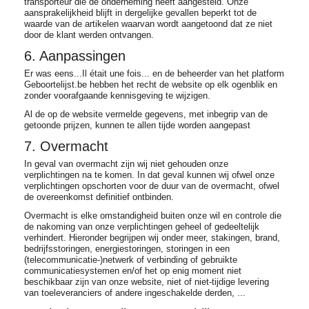
transporteur die de onderneming heeft aangesteld. Onze
aansprakelijkheid blijft in dergelijke gevallen beperkt tot de
waarde van de artikelen waarvan wordt aangetoond dat ze niet
door de klant werden ontvangen.
6. Aanpassingen
Er was eens...Il était une fois... en de beheerder van het platform
Geboortelijst.be hebben het recht de website op elk ogenblik en
zonder voorafgaande kennisgeving te wijzigen.
Al de op de website vermelde gegevens, met inbegrip van de
getoonde prijzen, kunnen te allen tijde worden aangepast
7. Overmacht
In geval van overmacht zijn wij niet gehouden onze
verplichtingen na te komen. In dat geval kunnen wij ofwel onze
verplichtingen opschorten voor de duur van de overmacht, ofwel
de overeenkomst definitief ontbinden.
Overmacht is elke omstandigheid buiten onze wil en controle die
de nakoming van onze verplichtingen geheel of gedeeltelijk
verhindert. Hieronder begrijpen wij onder meer, stakingen, brand,
bedrijfsstoringen, energiestoringen, storingen in een
(telecommunicatie-)netwerk of verbinding of gebruikte
communicatiesystemen en/of het op enig moment niet
beschikbaar zijn van onze website, niet of niet-tijdige levering
van toeleveranciers of andere ingeschakelde derden, ...