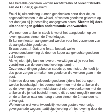
Alle betaalde goederen worden
rechtstreeks of onrechtstreeks
aan de Ouder(s)
geleverd.
Enkel bij uitzondering kunnen geschenken eerst door de jou
opgehaald worden in de winkel, of worden goederen geleverd op
het door jou bij je bestelling aangegeven adres.
Slechts bij deze
uitzonderingen gelden onderstaande voorwaarden
.
Wanneer een artikel in stock is wordt het aangeboden op uw
leveringsadres binnen de 7 werkdagen.
Er kunnen kosten aangerekend worden voor het verzenden van
de aangekochte goederen.
Er was eens...Il était une fois... bepaalt welke
vervoersonderneming de door de koper aangekochte goederen
zal leveren.
Als wij niet tijdig kunnen leveren, verwittigen wij je voor het
verstrijken van de voorziene leveringstermijn.
Onze verzendingen gebeuren steeds op ons risico. Je hoeft je
dus geen zorgen te maken om goederen die verloren gaan in de
post.
Indien de door ons geleverde goederen tijdens het transport
werden beschadigd, niet overeenstemmen met de artikelen die
op de leveringsbon vermeld staan of niet overeenkomen met de
artikelen die je had besteld, moet je dit zo snel mogelijk melden
en de artikelen naar ons terug sturen binnen de 2 maanden na
ontvangst.
We kunnen niet verantwoordelijk worden gesteld voor enige
gevolgschade wegens laattijdige levering of niet-levering door de